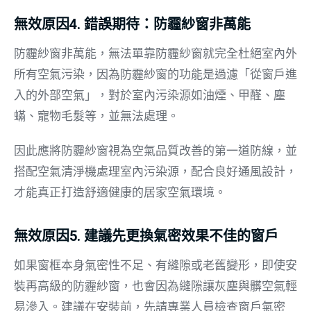
無效原因4. 錯誤期待：防霾紗窗非萬能
防霾紗窗非萬能，無法單靠防霾紗窗就完全杜絕室內外
所有空氣污染，因為防霾紗窗的功能是過濾「從窗戶進
入的外部空氣」，對於室內污染源如油煙、甲醛、塵
蟎、寵物毛髮等，並無法處理。
因此應將防霾紗窗視為空氣品質改善的第一道防線，並
搭配空氣清淨機處理室內污染源，配合良好通風設計，
才能真正打造舒適健康的居家空氣環境。
無效原因5. 建議先更換氣密效果不佳的窗戶
如果窗框本身氣密性不足、有縫隙或老舊變形，即使安
裝再高級的防霾紗窗，也會因為縫隙讓灰塵與髒空氣輕
易滲入。建議在安裝前，先請專業人員檢查窗戶氣密