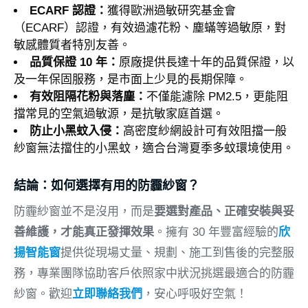
ECARF 認證：
獲得歐洲過敏研究基金會
（ECARF）認證，有效過濾花粉、塵蟎等過敏原，對
敏感體質者特別友善。
品質保證 10 年：
原廠提供長達十年的品質保證，以
及一年保固服務，是市面上少見的長期保障。
有效阻隔花粉與落塵：
不僅能濾除 PM2.5，更能阻
擋常見的空氣過敏源，是抗敏家庭首選。
防止小黑蚊入侵：
高密度紗網設計可有效阻擋一般
紗窗無法擋住的小黑蚊，適合台灣夏季多蚊環境使用。
結論：如何選擇有用的防霾紗窗？
防霾紗窗並不是沒用，而是
要選對產品、正確安裝與妥
善維護，才能真正發揮效果
。擁有 30 年豐富經驗的
欣
揚智能窗
提供從現場丈量、規劃、施工到售後的完整服
務，專業團隊協助客戶依照家中狀況挑選最適合的防霾
紗窗。歡迎
立即聯絡我們
，安心呼吸好空氣！