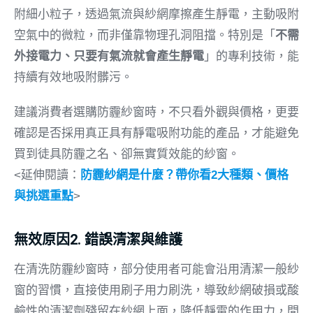
附細小粒子，透過氣流與紗網摩擦產生靜電，主動吸附
空氣中的微粒，而非僅靠物理孔洞阻擋。特別是「
不需
外接電力、只要有氣流就會產生靜電
」的專利技術，能
持續有效地吸附髒污。
建議消費者選購防霾紗窗時，不只看外觀與價格，更要
確認是否採用真正具有靜電吸附功能的產品，才能避免
買到徒具防霾之名、卻無實質效能的紗窗。
<延伸閱讀：
防霾紗網是什麼？帶你看2大種類、價格
與挑選重點
>
無效原因2. 錯誤清潔與維護
在清洗防霾紗窗時，部分使用者可能會沿用清潔一般紗
窗的習慣，直接使用刷子用力刷洗，導致紗網破損或酸
鹼性的清潔劑殘留在紗網上面，降低靜電的作用力，間