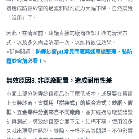
接造成防霾紗窗的過濾和吸附能力大幅下降，自然感覺
「沒用」了。
因此，在清潔前，建議直接向廠商確認正確的清潔方
式，以及多久需要清潔一次，以維持最佳效果。
<延伸閱讀：
防霾紗窗ptt常見問題與迷思總整理，裝防
霾紗窗前必看！
>
無效原因3. 非原廠配置，造成耐用性差
市面上部分防霾紗窗產品為了壓低成本，或是要在舊窗
上安裝紗窗，會
採用「拼裝式」的組合方式：紗網、窗
框、五金零件分別來自不同廠商
，並非經過原廠整體設
計與測試，導致紗窗密合度不足、結構不穩，使用沒多
久就出現零件鬆脫、縫隙、卡榫不合等問題，不但影響