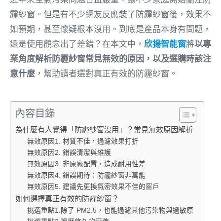
霾紗窗。但是有不少網友反應裝了防霾紗窗後，效果不
如預期，甚至懷疑根本沒用。到底是產品本身有問題，
還是使用觀念出了差錯？在本文中，
欣揚智能窗
將
以專
業角度解析防霾紗窗常見無效的原因，以及選購時該注
意什麼
，幫助讀者選對真正有效的防霾紗窗。
內容目錄
為什麼有人覺得「防霾紗窗沒用」？常見無效原因解析
無效原因1. 材質不佳，過濾效果打折
無效原因2. 錯誤清潔與維護
無效原因3. 非原廠配置，造成耐用性差
無效原因4. 錯誤期待：防霾紗窗非萬能
無效原因5. 建議先更換氣密效果不佳的窗戶
如何選擇真正有效的防霾紗窗？
挑選重點1.除了 PM2.5，也能過濾其他污染物與過敏原