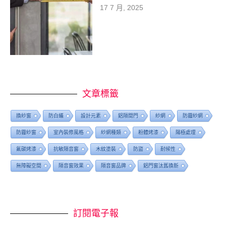
17 7 月, 2025
文章標籤
換紗窗
防白蟻
設計元素
鋁隔間門
紗網
防霾紗網
防霾紗窗
室內裝修風格
紗網種類
粉體烤漆
陽極處理
氟碳烤漆
抗敏隔音窗
木紋塗裝
防盜
耐候性
無障礙空間
隔音窗效果
隔音窗品牌
鋁門窗汰舊換新
訂閱電子報