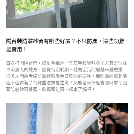
陽台裝防霾紗窗有哪些好處？不只防塵，這些功能
最實用！
每次打開陽台門，總是會飄進一些灰塵和異味嗎？尤其是住在
車流量大的地方，感覺特別明顯。隨著空污問題越來越嚴重，
很多人開始考慮防霾紗窗陽台安裝的必要性，而防霾紗窗到底
值不值得裝？有哪些法規要注意？又能帶來什麼實際好處？跟
著防霾紗窗推薦－欣揚智能窗一起來了解吧！