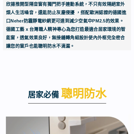
欣揚推開型隔音窗有獨門把手連動系統，不只有效隔絕室外
煩人生活噪音，還能防止灰塵侵擾 ，搭配歐洲認證的德國進
口Neher防霾靜電紗網更可達到減少空氣中PM2.5的效果。
德國工藝 x 台灣職人精神專心為您打造最適合居家環境的智
能窗，透氣效果良好，無接縫轉角組設計使內外框完全密合
讓您的窗戶也能聰明防水不滴漏。
聰明防水
居家必備