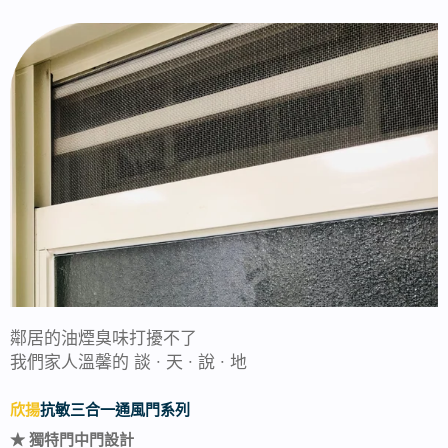
鄰居的油煙臭味打擾不了
我們家人溫馨的 談 ∙ 天 ∙ 說 ∙ 地
欣揚
抗敏三合一通風門系列
★ 獨特門中門設計