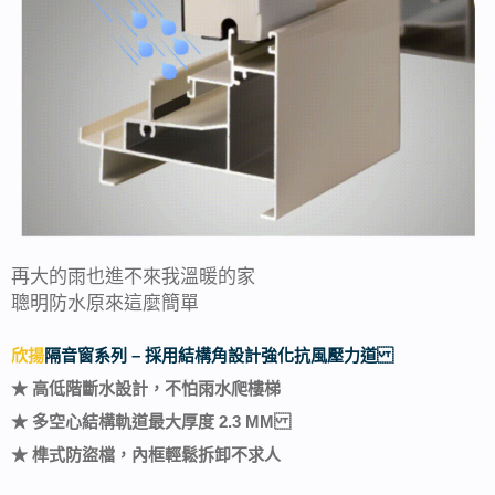
再大的雨也進不來我溫暖的家
聰明防水原來這麼簡單
欣揚
隔音窗系列 – 採用結構角設計強化抗風壓力道
★ 高低階斷水設計，不怕雨水爬樓梯
★ 多空心結構軌道最大厚度 2.3 MM
★ 榫式防盜檔，內框輕鬆拆卸不求人