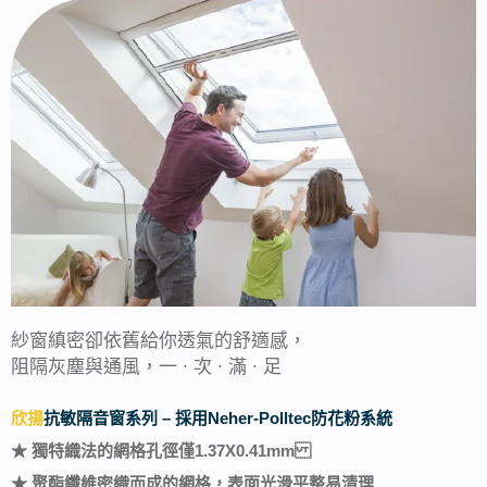
紗窗縝密卻依舊給你透氣的舒適感，
阻隔灰塵與通風，一 ∙ 次 ∙ 滿 ∙ 足
欣揚
抗敏隔音窗系列 – 採用Neher-Polltec防花粉系統
★ 獨特織法的網格孔徑僅1.37X0.41mm
★ 聚酯纖維密織而成的網格，表面光滑平整易清理