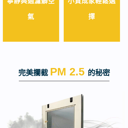
寧靜與過濾髒空
小資成家輕鬆選
氣
擇
PM 2.5
完美攔截
的秘密