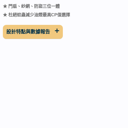
★ 門扇、紗網、防盜三位一體
★ 杜絕蚊蟲減少油煙最高CP值選擇
設計特點與數據報告