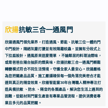
欣揚
抗敏三合一通風門
欣揚通風門領先業界，打造通風、節能、抗敏三位一體的門
中門設計，隔絕灰塵打擾並有效隔離蚊蟲，並擁有分段式上
下拉扇設計，通風原來這麼簡單 ，不論鄰居的料理油煙味，
或是爸爸在陽台抽菸的煙臭味，欣揚抗敏三合一通風門輕鬆
轉變模式符合不同生活情境，守護全家人最安心。欣揚嚴格
為您把關產品品質，施工嚴謹確保每一個角落完美密合才能
達到真正的隔音效果。欣楊智能窗30年台灣職人精神專注打
造具備抗敏 、防水 、隔音的各類產品，解決您生活上遇到的
困難，從鋁材到門窗生產皆有專業品管流程，提供消費者專
業且多元的品質把關。