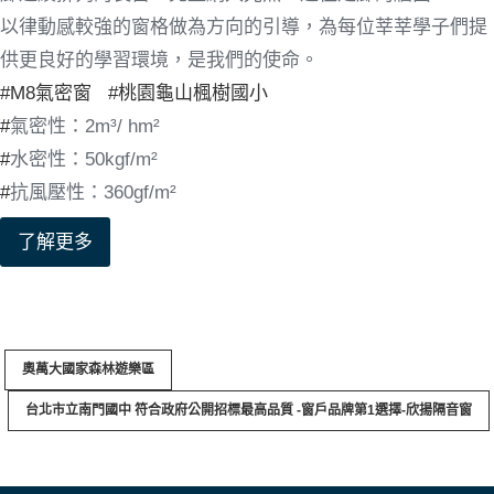
以律動感較強的窗格做為方向的引導，為每位莘莘學子們提
供更良好的學習環境，是我們的使命。
#M8氣密窗
#
桃園龜山楓樹國小
#
氣密性：2m³/ hm²
#
水密性：50kgf/m²
#
抗風壓性：360gf/m²
了解更多
奧萬大國家森林遊樂區
台北市立南門國中 符合政府公開招標最高品質 -窗戶品牌第1選擇-欣揚隔音窗