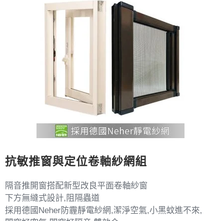
抗敏推窗與定位卷軸紗網組
隔音推開窗搭配新型改良平面卷軸紗窗
下方無縫式設計,阻隔蟲道
採用德國Neher防霾靜電紗網,潔淨空氣,小黑蚊進不來,