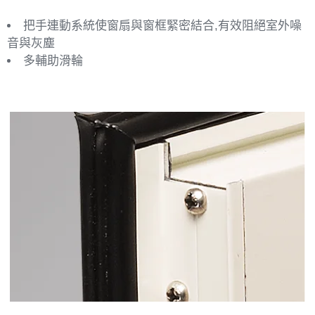
把手連動系統使窗扇與窗框緊密結合,有效阻絕室外噪
音與灰塵
多輔助滑輪