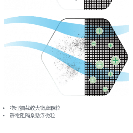
物理攔截較大微塵顆粒
靜電阻隔系懸浮微粒