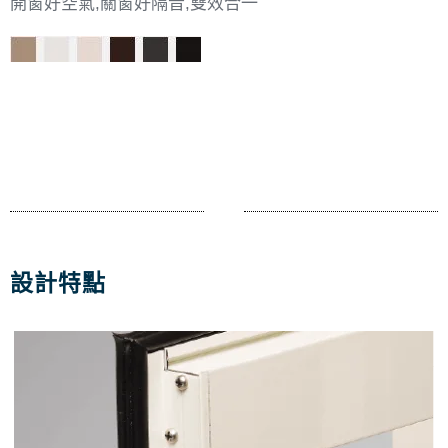
開窗好空氣,關窗好隔音,雙效合一
設計特點