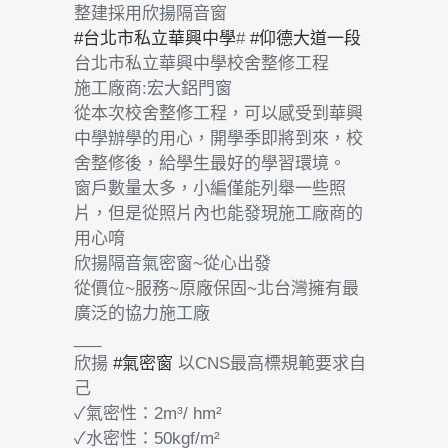
整建採用欣揚隔音窗
#台北市私立華興中學
#
#仰德大道一段
台北市私立華興中學校舍整修工程
施工廠商:宏大鋁門窗
從本次校舍整修工程，可以感受到華興
中學辦學的用心，開學季即將到來，校
舍整修後，給學生最好的學習環境。
窗戶數量太多，小編僅能列舉一些照
片，但是從照片內也能發現施工廠商的
用心唷
欣揚隔音氣密窗~從心出發
從價位~服務~原廠保固~北台灣擁有最
廣泛的協力施工廠
___
欣揚
#氣密窗
以CNS最高標規範要求自
己
✓氣密性：2m³/ hm²
✓水密性：50kgf/m²