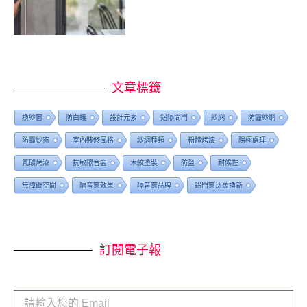
文章標籤
換紗窗
防白蟻
設計元素
鋁隔間門
紗網
防霾紗網
防霾紗窗
室內裝修風格
紗網種類
粉體烤漆
陽極處理
氟碳烤漆
抗敏隔音窗
木紋塗裝
防盜
耐候性
無障礙空間
隔音窗效果
隔音窗品牌
鋁門窗汰舊換新
訂閱電子報