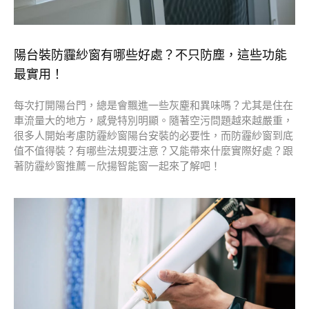
陽台裝防霾紗窗有哪些好處？不只防塵，這些功能
最實用！
每次打開陽台門，總是會飄進一些灰塵和異味嗎？尤其是住在
車流量大的地方，感覺特別明顯。隨著空污問題越來越嚴重，
很多人開始考慮防霾紗窗陽台安裝的必要性，而防霾紗窗到底
值不值得裝？有哪些法規要注意？又能帶來什麼實際好處？跟
著防霾紗窗推薦－欣揚智能窗一起來了解吧！