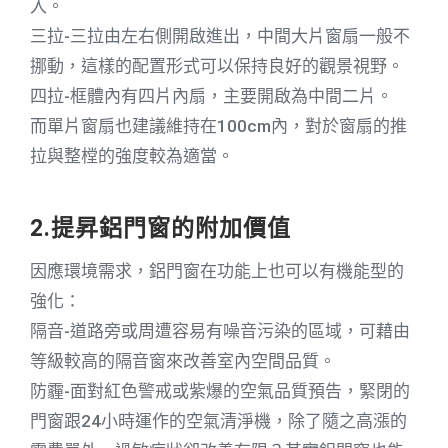
入。
三拉-三拉由左右側開啟進出，中間大片窗扇一般不
挪動，這樣的配置形式可以保持良好的觀景視野。
四拉-框體內有四片內扇，主要開啟為中間二片。
而單片窗扇也建議維持在100cm內，對於窗扇的推
拉與整樘的強度較為適當。
2.提昇鋁門窗的附加價值
因應環境需求，鋁門窗在功能上也可以有機能型的
強化：
隔音-道路旁或周遭容易有噪音污染的區域，可藉由
等級較高的隔音窗來改善室內空間品質。
防霾-面對紅色警戒或紫爆的空氣品質預告，緊閉的
門窗跟24小時運作的空氣清淨機，除了隨之高漲的