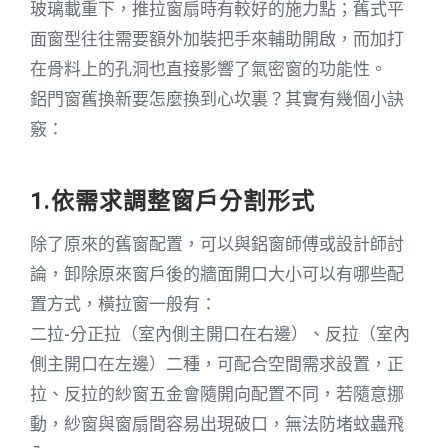
玻璃載重下，推拉窗扇時有較好的施力點；舊式平
面窗型往往需要額外加裝把手來輔助開啟，而加打
在骨料上的孔洞也直接影響了氣密窗的功能性。
鋁門窗舊換新要怎麼換到心坎裏？其實有幾個小訣
竅：
1.依需求調整窗戶分割形式
除了原來的舊窗配置，可以與鋁窗師傅或設計師討
論，卸除原來窗戶後的牆面開口大小可以有哪些配
置方式，橫拉窗一般有：
二拉-分正拉（室內側主開口在右邊）、反拉（室內
側主開口在左邊）二種，可配合空間需求設置，正
拉、反拉的紗窗五金會隨開向配置不同，若隨意挪
動，紗窗與窗扇間容易出現破口，無法防堵蚊蟲飛