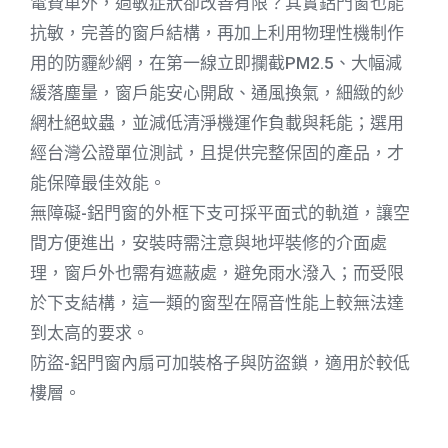
電費單外，過敏症狀卻改善有限？其實鋁門窗也能
抗敏，完善的窗戶結構，再加上利用物理性機制作
用的防霾紗網，在第一線立即攔截PM2.5、大幅減
緩落塵量，窗戶能安心開啟、通風換氣，細緻的紗
網杜絕蚊蟲，並減低清淨機運作負載與耗能；選用
經台灣公證單位測試，且提供完整保固的產品，才
能保障最佳效能。
無障礙-鋁門窗的外框下支可採平面式的軌道，讓空
間方便進出，安裝時需注意與地坪裝修的介面處
理，窗戶外也需有遮蔽處，避免雨水潑入；而受限
於下支結構，這一類的窗型在隔音性能上較無法達
到太高的要求。
防盜-鋁門窗內扇可加裝格子與防盜鎖，適用於較低
樓層。