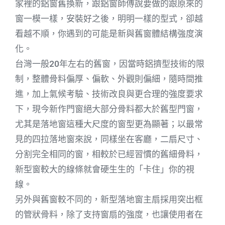
家裡的鋁窗舊換新，跟鋁窗師傅說要做的跟原來的
窗一模一樣，安裝好之後，明明一樣的型式，卻越
看越不順，你遇到的可能是新與舊窗體結構強度演
化。
台灣一般20年左右的舊窗，因當時鋁擠型技術的限
制，整體骨料偏厚、偏軟、外觀則偏細，隨時間推
進，加上氣候考驗、技術改良與更合理的強度要求
下，現今新作門窗絕大部分骨料都大於舊型門窗，
尤其是落地窗這種大尺度的窗型更為顯著；以最常
見的四拉落地窗來說，同樣坐在客廳，二扇尺寸、
分割完全相同的窗，相較於已經習慣的舊細骨料，
新型窗較大的線條就會硬生生的「卡住」你的視
線。
另外與舊窗較不同的，新型落地窗主扇採用突出框
的管狀骨料，除了支持窗扇的強度，也讓使用者在