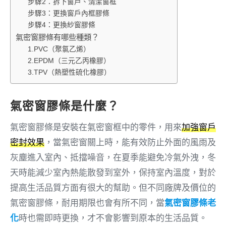
步驟2：拆下窗戶、清潔窗框
步驟3：更換窗戶內框膠條
步驟4：更換紗窗膠條
氣密窗膠條有哪些種類？
1.PVC（聚氯乙烯）
2.EPDM（三元乙丙橡膠）
3.TPV（熱塑性硫化橡膠）
氣密窗膠條是什麼？
氣密窗膠條是安裝在氣密窗框中的零件，用來
加強窗戶
密封效果
，當氣密窗關上時，能有效防止外面的風雨及
灰塵進入室內、抵擋噪音，在夏季能避免冷氣外洩，冬
天時能減少室內熱能散發到室外，保持室內溫度，對於
提高生活品質方面有很大的幫助。但不同廠牌及價位的
氣密窗膠條，耐用期限也會有所不同，當
氣密窗膠條老
化
時也需即時更換，才不會影響到原本的生活品質。