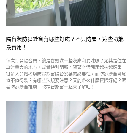
陽台裝防霾紗窗有哪些好處？不只防塵，這些功能
最實用！
每次打開陽台門，總是會飄進一些灰塵和異味嗎？尤其是住在
車流量大的地方，感覺特別明顯。隨著空污問題越來越嚴重，
很多人開始考慮防霾紗窗陽台安裝的必要性，而防霾紗窗到底
值不值得裝？有哪些法規要注意？又能帶來什麼實際好處？跟
著防霾紗窗推薦－欣揚智能窗一起來了解吧！