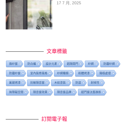
17 7 月, 2025
文章標籤
換紗窗
防白蟻
設計元素
鋁隔間門
紗網
防霾紗網
防霾紗窗
室內裝修風格
紗網種類
粉體烤漆
陽極處理
氟碳烤漆
抗敏隔音窗
木紋塗裝
防盜
耐候性
無障礙空間
隔音窗效果
隔音窗品牌
鋁門窗汰舊換新
訂閱電子報