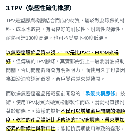
3.TPV（熱塑性硫化橡膠）
TPV是塑膠與橡膠結合而成的材質，屬於較為環保的材
料、成本也較高，有著良好的耐候性、耐磨性與彈性，
耐熱可達130度高溫，也可承受零下40度低溫。
以氣密窗膠條品質來說，TPV是比PVC、EPDM來得
好
，但傳統的TPV膠條，其實都需要上一層潤滑油幫助
開關，否則開關窗時會有明顯阻力，而使用久了也會因
為潤滑油會逐漸蒸發，窗戶變得越來越難開。
而欣揚氣密窗產品搭載獨創開發的「
軟硬共構膠條
」技
術，使用TPV材質與硬質橡膠製作而成，滑動材直接附
著於膠條上。這樣的設計
不僅可以增加窗戶開關的滑順
度，乾性的產品設計比起傳統的TPV窗膠條，帶來更加
優異的耐候性與耐用性
；能抵抗長期使用導致的變形，