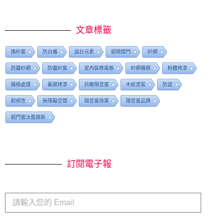
文章標籤
換紗窗
防白蟻
設計元素
鋁隔間門
紗網
防霾紗網
防霾紗窗
室內裝修風格
紗網種類
粉體烤漆
陽極處理
氟碳烤漆
抗敏隔音窗
木紋塗裝
防盜
耐候性
無障礙空間
隔音窗效果
隔音窗品牌
鋁門窗汰舊換新
訂閱電子報