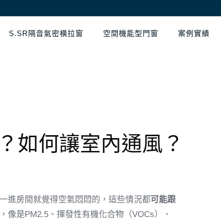
S.SR隔音氣密橫拉窗
空間機能型門窗
案例實績
？如何讓室內通風？
一進房間就覺得空氣悶悶的，這些情況都
可能跟
，像是PM2.5、揮發性有機化合物（VOCs）、