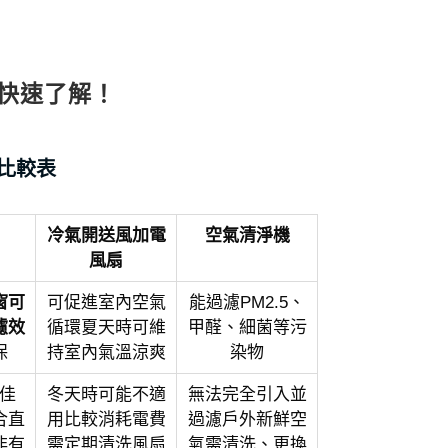
快速了解！
比較表
冷氣開送風加
電
空氣清淨機
風扇
窗可
可促進室內空氣
能過濾PM2.5、
濾效
循環夏天時可維
甲醛、細菌等污
保
持室內氣溫涼爽
染物
佳
冬天時可能不適
無法完全引入並
合直
用比較消耗電費
過濾戶外新鮮空
非有
需定期清洗風扇
氣需清洗、更換