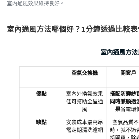
室內通風效果維持良好。
室內通風方法哪個好？1分鐘透過比較表
室內通風方法
空氣交換機
開窗戶
優點
室內外換氣效果
搭配防霾紗
佳可幫助全屋通
同時兼顧過
風
果
省電環
缺點
安裝成本最高昂
空氣品質不
需定期清洗濾網
時，就不適
接開窗，除