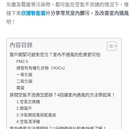
灰塵及霉菌等污染物，都可能在空氣不流通的情況下，堆
接下來
欣揚智能窗
將
分享常見室內髒污，及改善室內通風
吧！
內容目錄
窗戶關緊可避免空污？室內不通風的危害更可怕
PM2.5
揮發性有機化合物（VOCs）
一氧化碳
二氧化碳
霉菌
房間空氣不流通怎麼辦？4招讓室內通風的方法學起來！
1.空氣交換機
2.開窗戶
3.冷氣開送風搭配風扇
4.空氣清淨機
室內通風方法哪個好？1分鐘透過比較表快速了解！