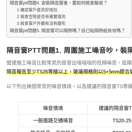
隔音窗ptt問題4. 安裝隔音窗後，要如何檢查驗收？
1.確認窗戶是否好拖拉
2.檢查空隙是否有確實填充
3.檢查窗戶外觀有沒有變形
隔音窗ptt問題5. 隔音窗可以隔熱嗎？自己貼隔熱紙有效嗎？
隔音窗PTT問題1. 周圍施工噪音吵，
營建施工噪音比較常見的是發出嗡嗡嗡的低頻噪音，這類
隔音報告至少TS35等級以上，玻璃規格則以5+5mm膠合
以下列出幾個常見的噪音情境，以及建議的隔音窗TS等
噪音情境
建議的隔音窗T
一般道路交通噪音
TS20-25