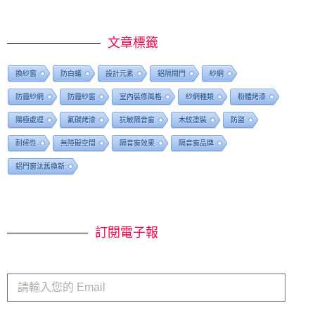
文章標籤
換紗窗
防白蟻
設計元素
鋁隔間門
紗網
防霾紗網
防霾紗窗
室內裝修風格
紗網種類
粉體烤漆
陽極處理
氟碳烤漆
抗敏隔音窗
木紋塗裝
防盜
耐候性
無障礙空間
隔音窗效果
隔音窗品牌
鋁門窗汰舊換新
訂閱電子報